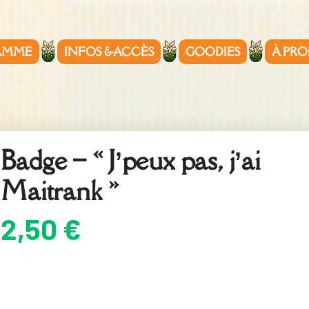
AMME
INFOS &ACCÈS
GOODIES
À PRO
Badge – « J’peux pas, j’ai
Maitrank »
2,50
€