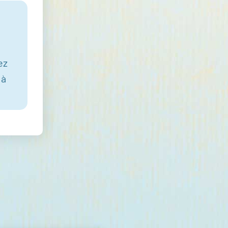
ez
 à