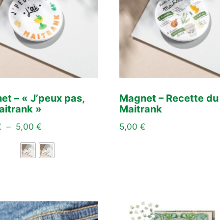
t – « J’peux pas,
Magnet – Recette du
Maitrank »
Maitrank
€
–
5,00
€
5,00
€