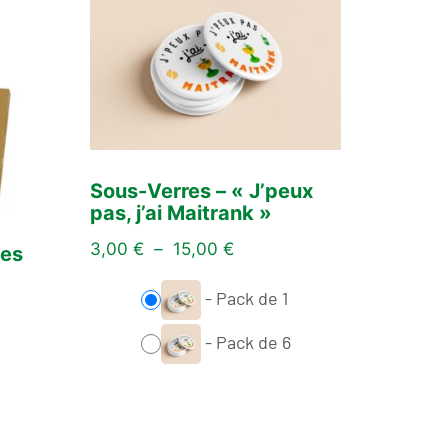
Sous-Verres – « J’peux
pas, j’ai Maitrank »
3,00
€
–
15,00
€
tes
-
Pack de 1
-
Pack de 6