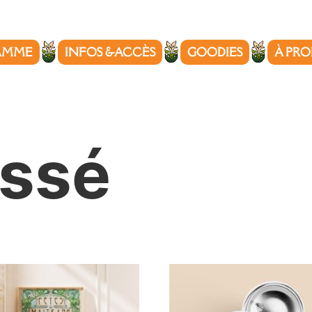
AMME
INFOS &ACCÈS
GOODIES
À PRO
assé