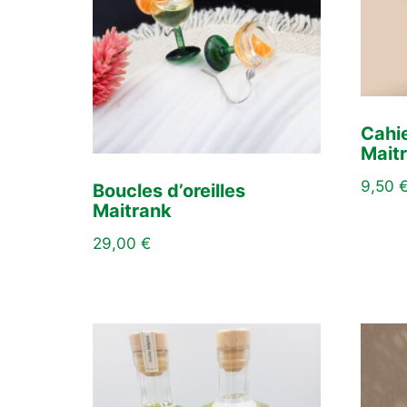
Cahi
Mait
9,50
Boucles d’oreilles
Maitrank
29,00
€