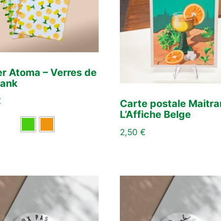
er Atoma – Verres de
rank
€
Carte postale Maitra
L’Affiche Belge
2,50
€