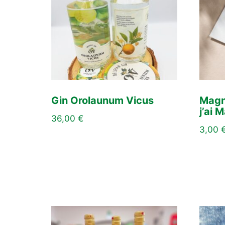
Gin Orolaunum Vicus
Magne
j’ai 
36,00
€
3,00