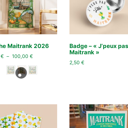
che Maitrank 2026
Badge – « J’peux pas,
Maitrank »
0
€
–
100,00
€
2,50
€